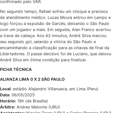
confirmado pelo VAR.
No segundo tempo, Rafael sofreu um choque e precisou
de atendimento médico. Lucas Moura entrou em campo e
logo forçou a expulsão de Garcés, deixando o São Paulo
com um jogador a mais. Em seguida, Alan Franco acertou
a trave de cabeça. Aos 43 minutos, André Silva marcou
seu segundo gol, selando a vitória do São Paulo e
encaminhando a classificação para as oitavas de final da
Libertadores. O passe decisivo foi de Luciano, que deixou
André Silva em ótima condição para finalizar.
FICHA TÉCNICA
ALIANZA LIMA 0 X 2 SÃO PAULO
Local:
estádio Alejandro Villanueva, em Lima (Peru)
Data:
06/05/2025
Horário:
19h (de Brasília)
Árbitro:
Andres Matonte (URU)
Assistentes:
Nicolas Taran (URU) e Carlos Barreiro (URU)