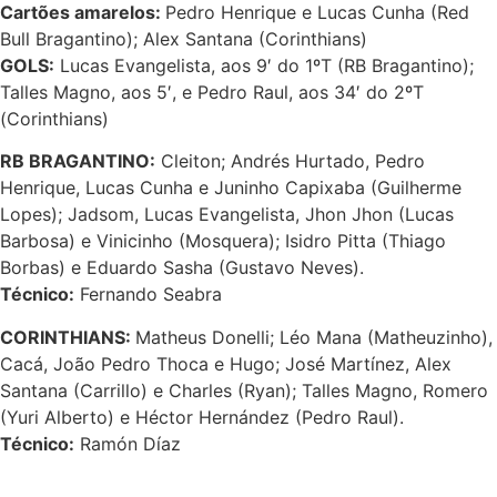
Cartões amarelos:
Pedro Henrique e Lucas Cunha (Red
Bull Bragantino); Alex Santana (Corinthians)
GOLS:
Lucas Evangelista, aos 9′ do 1ºT (RB Bragantino);
Talles Magno, aos 5′, e Pedro Raul, aos 34′ do 2ºT
(Corinthians)
RB BRAGANTINO:
Cleiton; Andrés Hurtado, Pedro
Henrique, Lucas Cunha e Juninho Capixaba (Guilherme
Lopes); Jadsom, Lucas Evangelista, Jhon Jhon (Lucas
Barbosa) e Vinicinho (Mosquera); Isidro Pitta (Thiago
Borbas) e Eduardo Sasha (Gustavo Neves).
Técnico:
Fernando Seabra
CORINTHIANS:
Matheus Donelli; Léo Mana (Matheuzinho),
Cacá, João Pedro Thoca e Hugo; José Martínez, Alex
Santana (Carrillo) e Charles (Ryan); Talles Magno, Romero
(Yuri Alberto) e Héctor Hernández (Pedro Raul).
Técnico:
Ramón Díaz