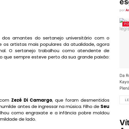
es
por
A
PO
dos amantes do sertanejo universitário com o
os artistas mais populares da atualidade, agora
ional. O sertanejo trabalhou como atendente de
o que sempre esteve perto da sua grande paixão:
Da R
Kayo
Plená
a com
Zezé Di Camargo
, que foram desmentidos
LE
humilde antes de ingressar na música. Filho de
Seu
balhou como engraxate e a infância pobre moldou
mildade de lado.
Ví