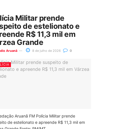
lícia Militar prende
speito de estelionato e
reende R$ 11,3 mil em
rzea Grande
ádio Aruanã
8 de julho de 2026
0
LÍCIA
edação Aruanã FM Polícia Militar prende
eito de estelionato e apreende R$ 11,3 mil em
ea Grande Fonte: PM/MT