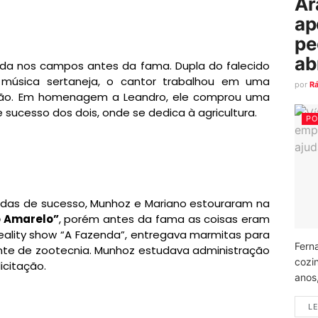
Ar
ap
pe
ab
da nos campos antes da fama. Dupla do falecido
 música sertaneja, o cantor trabalhou em uma
por
R
mão. Em homenagem a Leandro, ele comprou uma
e sucesso dos dois, onde se dedica à agricultura.
PO
das de sucesso, Munhoz e Mariano estouraram na
 Amarelo”
, porém antes da fama as coisas eram
 reality show “A Fazenda”, entregava marmitas para
Fern
nte de zootecnia. Munhoz estudava administração
cozi
icitação.
anos
LE