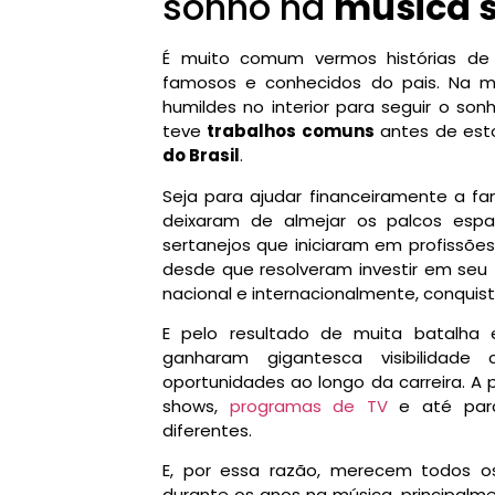
sonho na
música s
É muito comum vermos histórias de
famosos e conhecidos do pais. Na m
humildes no interior para seguir o so
teve
trabalhos comuns
antes de est
do Brasil
.
Seja para ajudar financeiramente a fa
deixaram de almejar os palcos espal
sertanejos que iniciaram em profissõe
desde que resolveram investir em seu 
nacional e internacionalmente, conquist
E pelo resultado de muita batalha 
ganharam gigantesca visibilidade
oportunidades ao longo da carreira. A p
shows,
programas de TV
e até parce
diferentes.
E, por essa razão, merecem todos o
durante os anos na música, principalm