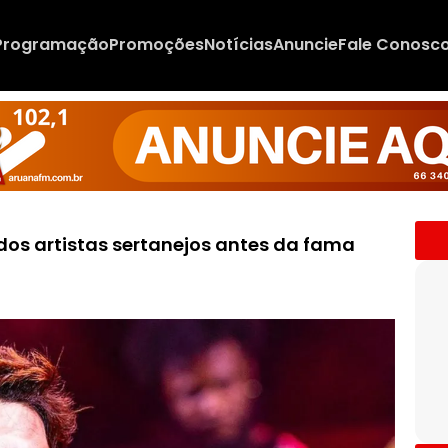
Programação
Promoções
Notícias
Anuncie
Fale Conosc
dos artistas sertanejos antes da fama