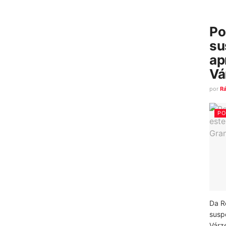
Po
su
ap
Vá
por
R
PO
Da R
susp
Várz