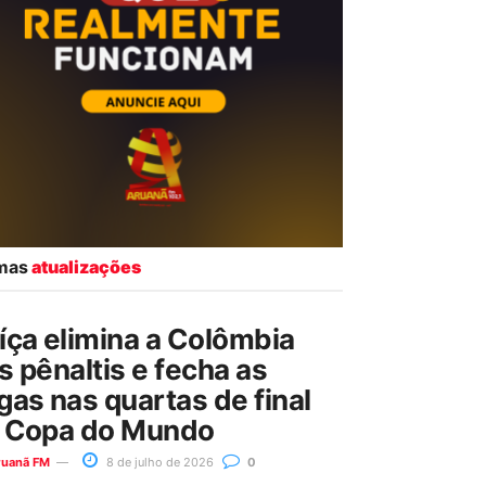
imas
atualizações
íça elimina a Colômbia
s pênaltis e fecha as
gas nas quartas de final
 Copa do Mundo
ruanã FM
8 de julho de 2026
0