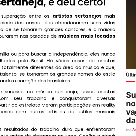
ertaneja
, e deu certo!
 superação entre os
artistas sertanejos
mais
aioria dos casos, eles abandonaram suas vidas
nho de se tornarem grandes cantores, e a maioria
ourarem nas paradas de
músicas mais tocadas
mília ou para buscar a independência, eles nunca
hados pelo Brasil. Há vários casos de artistas
s totalmente diferentes da área da música e que,
talento, se tornaram os grandes nomes do estilo
Últ
ando o coração dos brasileiros.
e sucesso na música sertaneja, esses artistas
Su
 com seu trabalho e conquistaram diversas
no
artir do estrelato vieram participações em reality
va
rias com outros artistas de estilos musicais
da
s resultados do trabalho duro que enfrentaram
por
A
ente antes de chegarem ao topo. Confira a seguir