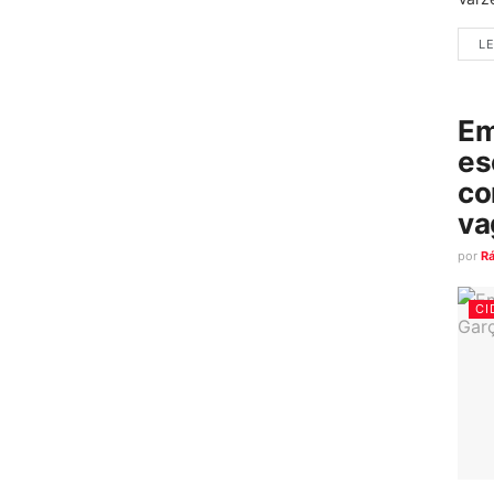
LE
Em
es
co
va
por
R
CI