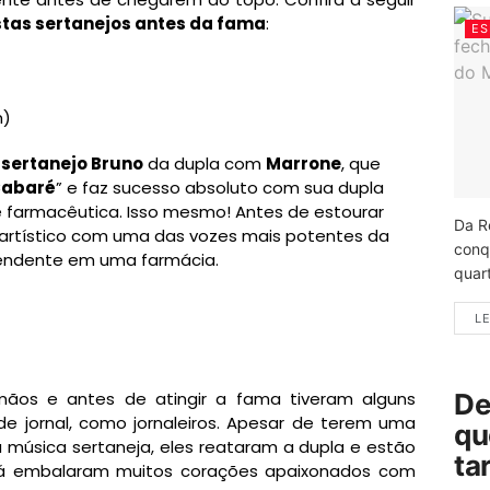
istas sertanejos antes da fama
:
ES
m)
 sertanejo Bruno
da dupla com
Marrone
, que
abaré
” e faz sucesso absoluto com sua dupla
de farmacêutica. Isso mesmo! Antes de estourar
Da R
artístico com uma das vozes mais potentes da
conq
atendente em uma farmácia.
quart
LE
De
ãos e antes de atingir a fama tiveram alguns
 jornal, como jornaleiros. Apesar de terem uma
qu
música sertaneja, eles reataram a dupla e estão
ta
 já embalaram muitos corações apaixonados com