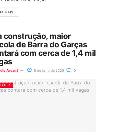
IA MAIS
 construção, maior
cola de Barra do Garças
ntará com cerca de 1,4 mil
gas
ádio Aruanã
8 de julho de 2026
0
DADES