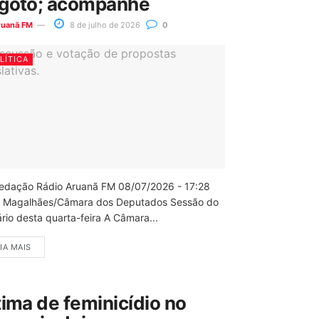
goto; acompanhe
ruanã FM
8 de julho de 2026
0
LÍTICA
edação Rádio Aruanã FM 08/07/2026 - 17:28
 Magalhães/Câmara dos Deputados Sessão do
rio desta quarta-feira A Câmara...
IA MAIS
tima de feminicídio no