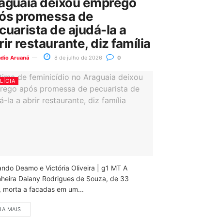
aguaia deixou emprego
ós promessa de
cuarista de ajudá-la a
rir restaurante, diz família
ádio Aruanã
8 de julho de 2026
0
LÍCIA
ando Deamo e Victória Oliveira | g1 MT A
nheira Daiany Rodrigues de Souza, de 33
, morta a facadas em um...
IA MAIS