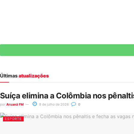
Últimas
atualizações
Suíça elimina a Colômbia nos pênalt
por
Aruanã FM
8 de julho de 2026
0
ESPORTE