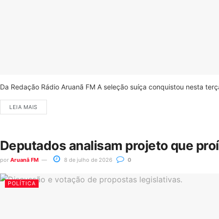
Da Redação Rádio Aruanã FM A seleção suíça conquistou nesta terça-
LEIA MAIS
Deputados analisam projeto que pro
por
Aruanã FM
8 de julho de 2026
0
POLÍTICA