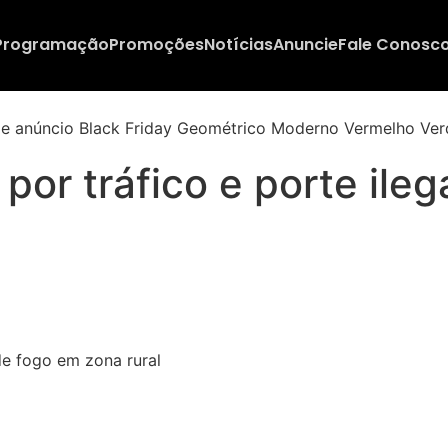
Programação
Promoções
Notícias
Anuncie
Fale Conosc
por tráfico e porte ile
de fogo em zona rural