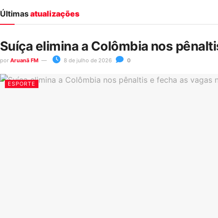
Últimas
atualizações
Suíça elimina a Colômbia nos pênalt
por
Aruanã FM
8 de julho de 2026
0
ESPORTE