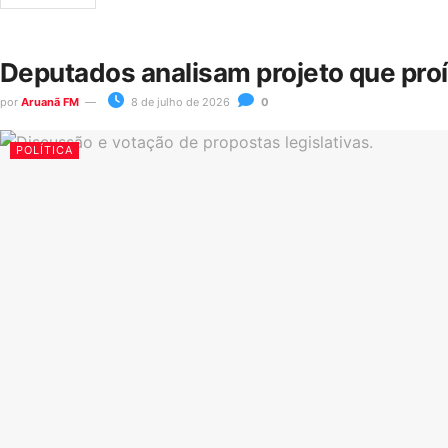
Deputados analisam projeto que pro
por
Aruanã FM
8 de julho de 2026
0
POLÍTICA