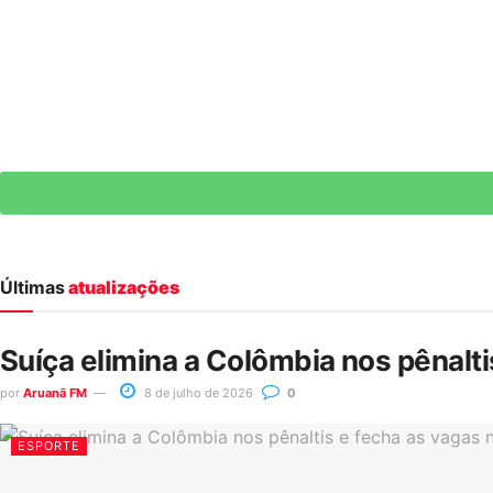
Últimas
atualizações
Suíça elimina a Colômbia nos pênalt
por
Aruanã FM
8 de julho de 2026
0
ESPORTE