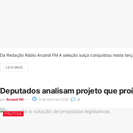
Da Redação Rádio Aruanã FM A seleção suíça conquistou nesta terça-
LEIA MAIS
Deputados analisam projeto que pro
por
Aruanã FM
8 de julho de 2026
0
POLÍTICA