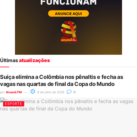
Últimas
atualizações
Suíça elimina a Colômbia nos pênaltis e fecha as
vagas nas quartas de final da Copa do Mundo
por
Aruanã FM
8 de julho de 2026
0
ESPORTE