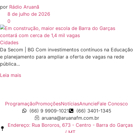
por
Rádio Aruanã
8 de julho de 2026
0
Cidades
Da Secom | BG Com investimentos contínuos na Educação
e planejamento para ampliar a oferta de vagas na rede
pública...
Leia mais
Programação
Promoções
Notícias
Anuncie
Fale Conosco
(66) 9 9909-1021
(66) 3401-1345
aruana@aruanafm.com.br
Endereço: Rua Bororos, 673 - Centro - Barra do Garças
/ MT