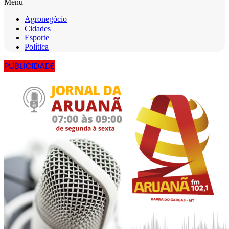
Menu
Agronegócio
Cidades
Esporte
Política
PUBLICIDADE