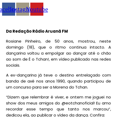
acebook
Instagram
Youtube
Da Redação Rádio Aruanã FM
Rosiane Pinheiro, de 50 anos, mostrou, neste
domingo (18), que o ritmo continua intacto. A
dançarina voltou a empolgar ao dançar até o chão
ao som de É o Tchan!, em vídeo publicado nas redes
sociais.
A ex-dançarina já teve o destino entrelaçado com
banda de axé nos anos 1990, quando participou de
um concurso para ser a Morena do Tchan.
“Dizem que relembrar é viver, e ontem me joguei no
show dos meus amigos do @eotchanoficial! Eu amo
recordar esse tempo que tanto nos marcou”,
dedicou ela, ao publicar o vídeo da dança. Confira: