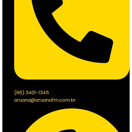
(66) 3401-1345
aruana@aruanafm.com.br