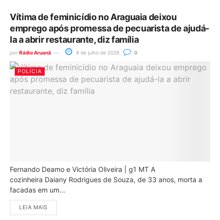
Vítima de feminicídio no Araguaia deixou
emprego após promessa de pecuarista de ajudá-
la a abrir restaurante, diz família
por
Rádio Aruanã
8 de julho de 2026
0
POLÍCIA
Fernando Deamo e Victória Oliveira | g1 MT A
cozinheira Daiany Rodrigues de Souza, de 33 anos, morta a
facadas em um...
LEIA MAIS