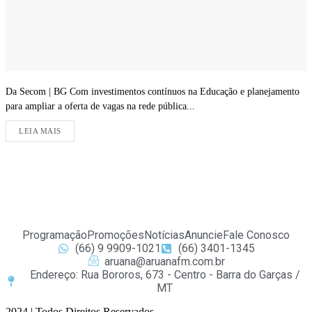
Da Secom | BG Com investimentos contínuos na Educação e planejamento
para ampliar a oferta de vagas na rede pública...
LEIA MAIS
Programação
Promoções
Notícias
Anuncie
Fale Conosco
(66) 9 9909-1021
(66) 3401-1345
aruana@aruanafm.com.br
Endereço: Rua Bororos, 673 - Centro - Barra do Garças /
MT
2024 | Todos Direitos Reservados