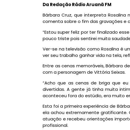
Da Redação Rádio Aruanã FM
Bárbara Cruz, que interpreta Rosalina 
comenta sobre o fim das gravações e a
“Estou super feliz por ter finalizado e
pouco triste pois sentirei muita saudad
Ver-se na televisão como Rosalina é uma
ver seu trabalho ganhar vida na tela, r
Entre as cenas memoráveis, Bárbara d
com a personagem de Vittória Seixas.
“Acho que as cenas de briga que eu t
divertidas. A gente já tinha muita int
aconteceu fora do estúdio, era muito e
Esta foi a primeira experiência de Bár
ela achou extremamente gratificante. 
atuação e recebeu orientações importa
profissional.