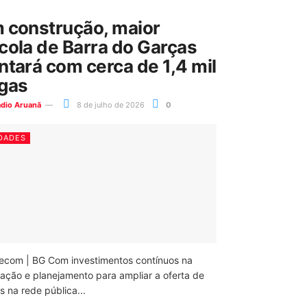
 construção, maior
cola de Barra do Garças
ntará com cerca de 1,4 mil
gas
ádio Aruanã
8 de julho de 2026
0
DADES
ecom | BG Com investimentos contínuos na
ação e planejamento para ampliar a oferta de
 na rede pública...