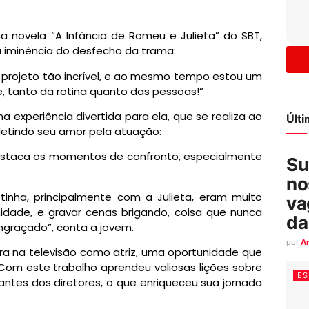
na novela “A Infância de Romeu e Julieta” do SBT,
 iminência do desfecho da trama:
sse projeto tão incrível, e ao mesmo tempo estou um
e, tanto da rotina quanto das pessoas!”
 experiência divertida para ela, que se realiza ao
Últ
efletindo seu amor pela atuação:
estaca os momentos de confronto, especialmente
Su
no
inha, principalmente com a Julieta, eram muito
va
imidade, e gravar cenas brigando, coisa que nunca
da
ngraçado”, conta a jovem.
por
A
bara na televisão como atriz, uma oportunidade que
Com este trabalho aprendeu valiosas lições sobre
ES
ntes dos diretores, o que enriqueceu sua jornada