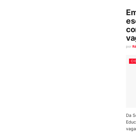
Em
es
co
va
por
R
CI
Da S
Educ
vagas