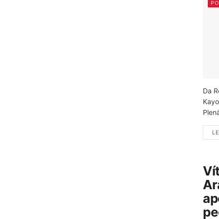
PO
Da R
Kayo
Plená
LE
Ví
Ar
ap
pe