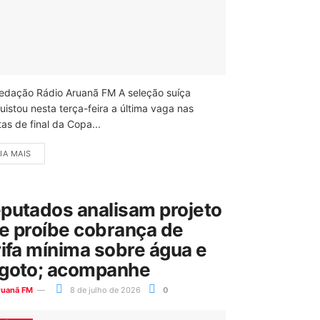
edação Rádio Aruanã FM A seleção suíça
uistou nesta terça-feira a última vaga nas
as de final da Copa...
IA MAIS
putados analisam projeto
e proíbe cobrança de
rifa mínima sobre água e
goto; acompanhe
ruanã FM
8 de julho de 2026
0