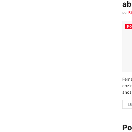
ab
por
R
PO
Fern
cozi
anos
LE
Po