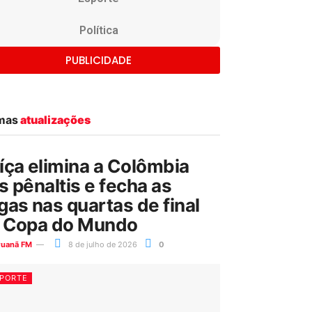
Política
PUBLICIDADE
imas
atualizações
íça elimina a Colômbia
s pênaltis e fecha as
gas nas quartas de final
 Copa do Mundo
ruanã FM
8 de julho de 2026
0
PORTE