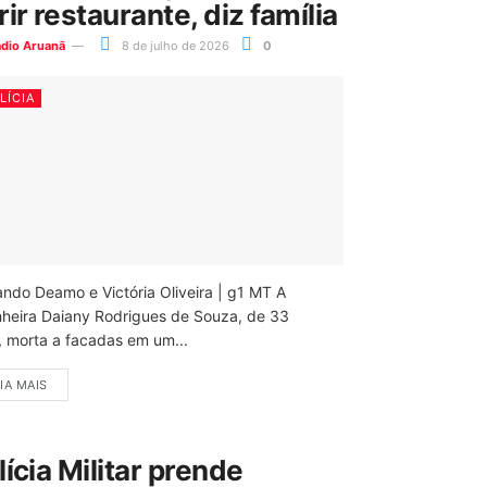
rir restaurante, diz família
ádio Aruanã
8 de julho de 2026
0
LÍCIA
ando Deamo e Victória Oliveira | g1 MT A
nheira Daiany Rodrigues de Souza, de 33
, morta a facadas em um...
IA MAIS
lícia Militar prende