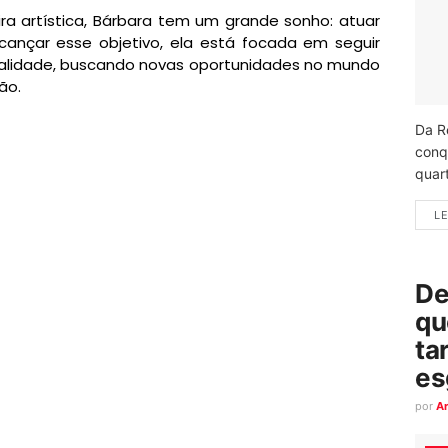
ra artística, Bárbara tem um grande sonho: atuar
cançar esse objetivo, ela está focada em seguir
ealidade, buscando novas oportunidades no mundo
ão.
Da R
conq
quart
LE
De
qu
ta
es
por
A