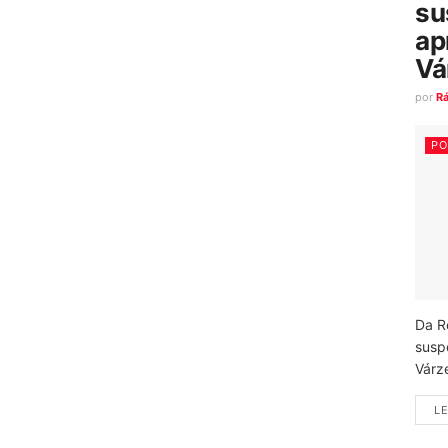
su
ap
Vá
por
R
PO
Da R
susp
Várz
LE