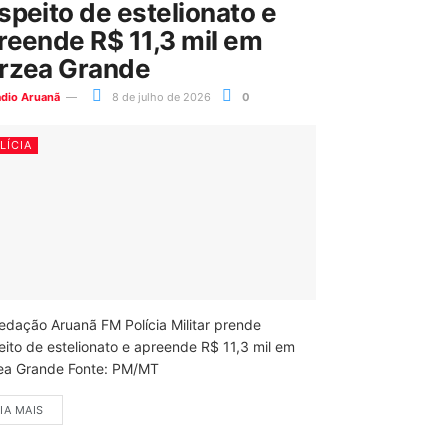
speito de estelionato e
reende R$ 11,3 mil em
rzea Grande
ádio Aruanã
8 de julho de 2026
0
LÍCIA
edação Aruanã FM Polícia Militar prende
eito de estelionato e apreende R$ 11,3 mil em
ea Grande Fonte: PM/MT
IA MAIS