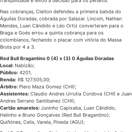
tranquilidade e levou a decisão para os pênaltis.
Nas cobranças, Cleiton defendeu a primeira batida do
Águilas Doradas, cobrada por Salazar. Lincoln, Nathan
Mendes, Luan Cândido e Léo Ortiz converteram para o
Braga e Goés errou a quinta cobrança para os
colombianos, fechando o placar com vitória do Massa
Bruta por 4 a 3.
Red Bull Bragantino 0 (4) x (3) 0 Águilas Doradas
Local:
Nabizão;
Público:
4201;
Renda:
R$ 127.505,00;
Árbitro:
Piero Maza Gomez (CHI);
Assistentes:
Claudio Andres Urrutia Cordova (CHI) e Juan
Andres Serrano Santibanez (CHI);
Cartão amarelos:
Juninho Capixaba, Luan Cândido,
Helinho e Bruno Gonçalves (Red Bull Bragantino);
Quiñónes, Celis, Varela, Pineda (AGU);