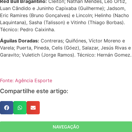
Red Bull Bragantino:
Cleiton; Nathan Mendes, Léo Ortiz,
Luan Cândido e Juninho Capixaba (Guilherme); Jadsom,
Eric Ramires (Bruno Gonçalves) e Lincoln; Helinho (Nacho
Laquintana), Sasha (Talisson) e Vitinho (Thiago Borbas).
Técnico: Pedro Caixinha.
Águilas Doradas:
Contreras; Quiñónes, Víctor Moreno e
Varela; Puerta, Pineda, Celis (Góez), Salazar, Jesús Rivas e
Garavito; Vuletich (Jorge Ramos). Técnico: Hernán Gomez.
Fonte: Agência Esporte
Compartilhe este artigo:
NAVEGAÇÃO