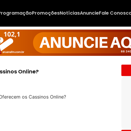
Programação
Promoções
Notícias
Anuncie
Fale Conosc
sinos Online?