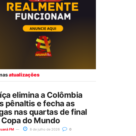
imas
atualizações
íça elimina a Colômbia
s pênaltis e fecha as
gas nas quartas de final
 Copa do Mundo
ruanã FM
8 de julho de 2026
0