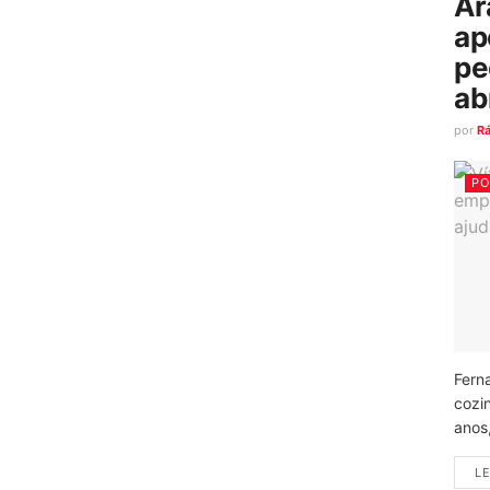
Ar
ap
pe
ab
por
R
PO
Fern
cozi
anos
LE