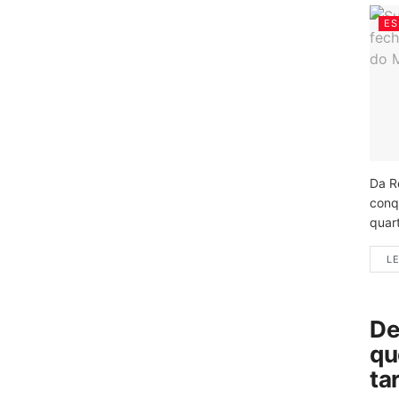
ES
Da R
conq
quart
LE
De
qu
ta