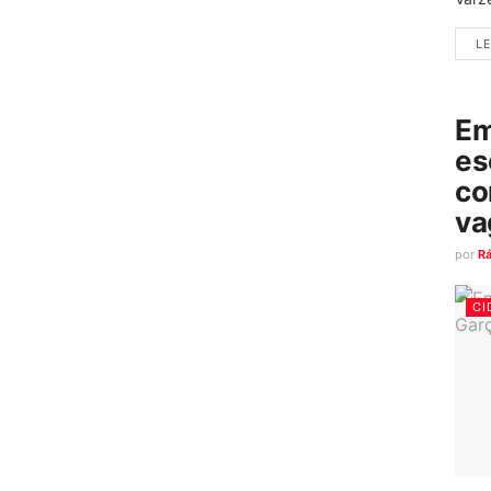
LE
Em
es
co
va
por
R
CI