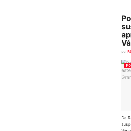
Po
su
ap
Vá
por
R
PO
Da R
susp
Várz