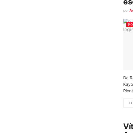
es
por
A
PO
Da R
Kayo
Plená
LE
Ví