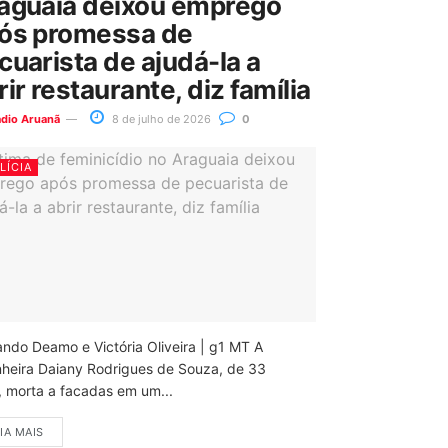
aguaia deixou emprego
ós promessa de
cuarista de ajudá-la a
rir restaurante, diz família
ádio Aruanã
8 de julho de 2026
0
LÍCIA
ando Deamo e Victória Oliveira | g1 MT A
nheira Daiany Rodrigues de Souza, de 33
, morta a facadas em um...
IA MAIS