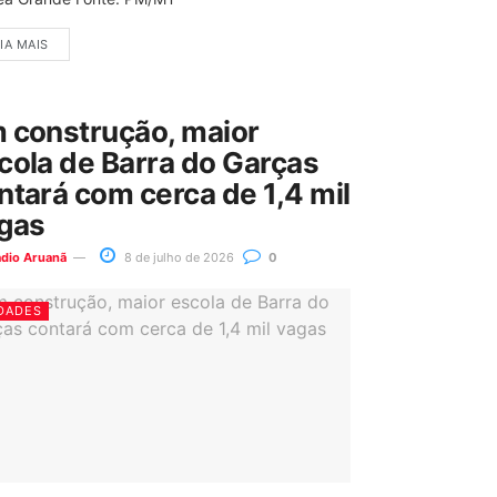
IA MAIS
 construção, maior
cola de Barra do Garças
ntará com cerca de 1,4 mil
gas
ádio Aruanã
8 de julho de 2026
0
DADES