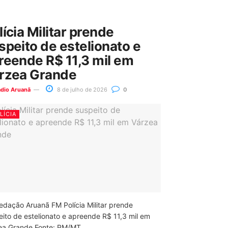
lícia Militar prende
speito de estelionato e
reende R$ 11,3 mil em
rzea Grande
ádio Aruanã
8 de julho de 2026
0
LÍCIA
edação Aruanã FM Polícia Militar prende
eito de estelionato e apreende R$ 11,3 mil em
ea Grande Fonte: PM/MT