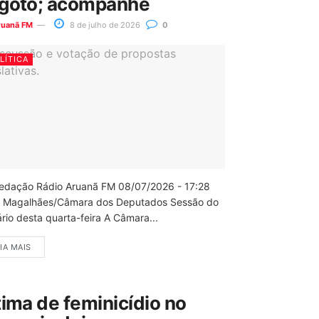
goto; acompanhe
ruanã FM
8 de julho de 2026
0
LÍTICA
edação Rádio Aruanã FM 08/07/2026 - 17:28
 Magalhães/Câmara dos Deputados Sessão do
rio desta quarta-feira A Câmara...
IA MAIS
tima de feminicídio no