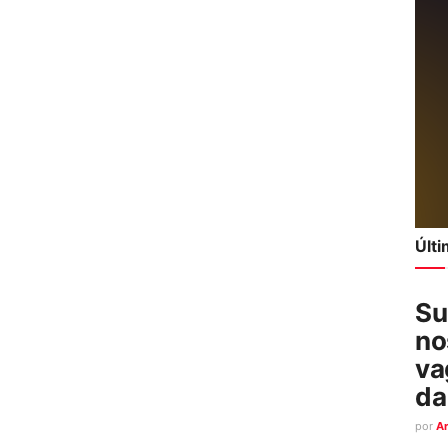
Últ
Su
no
va
da
por
A