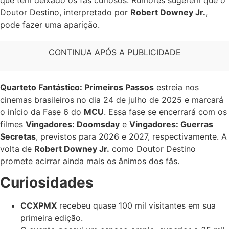
que tem deixado os fãs curiosos. Rumores sugerem que o
Doutor Destino, interpretado por
Robert Downey Jr.
,
pode fazer uma aparição.
CONTINUA APÓS A PUBLICIDADE
Quarteto Fantástico: Primeiros Passos
estreia nos
cinemas brasileiros no dia 24 de julho de 2025 e marcará
o início da Fase 6 do
MCU
. Essa fase se encerrará com os
filmes
Vingadores: Doomsday
e
Vingadores: Guerras
Secretas
, previstos para 2026 e 2027, respectivamente. A
volta de
Robert Downey Jr.
como Doutor Destino
promete acirrar ainda mais os ânimos dos fãs.
Curiosidades
CCXPMX
recebeu quase 100 mil visitantes em sua
primeira edição.