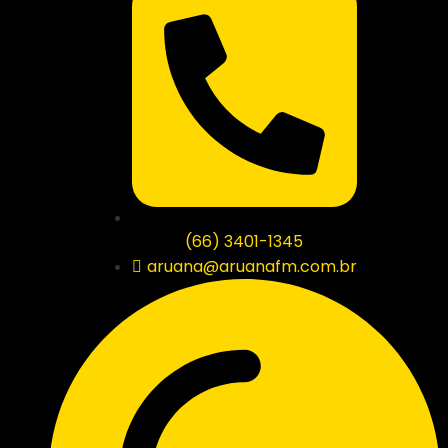
(66) 3401-1345
aruana@aruanafm.com.br