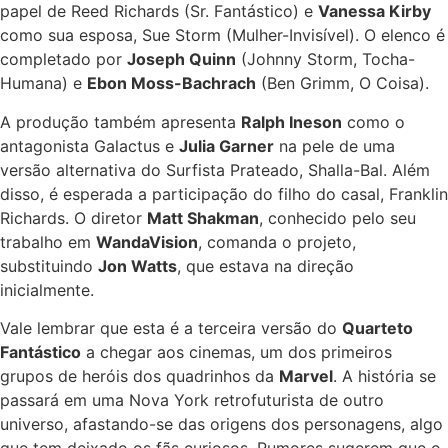
papel de Reed Richards (Sr. Fantástico) e
Vanessa Kirby
como sua esposa, Sue Storm (Mulher-Invisível). O elenco é
completado por
Joseph Quinn
(Johnny Storm, Tocha-
Humana) e
Ebon Moss-Bachrach
(Ben Grimm, O Coisa).
A produção também apresenta
Ralph Ineson
como o
antagonista Galactus e
Julia Garner
na pele de uma
versão alternativa do Surfista Prateado, Shalla-Bal. Além
disso, é esperada a participação do filho do casal, Franklin
Richards. O diretor
Matt Shakman
, conhecido pelo seu
trabalho em
WandaVision
, comanda o projeto,
substituindo
Jon Watts
, que estava na direção
inicialmente.
Vale lembrar que esta é a terceira versão do
Quarteto
Fantástico
a chegar aos cinemas, um dos primeiros
grupos de heróis dos quadrinhos da
Marvel
. A história se
passará em uma Nova York retrofuturista de outro
universo, afastando-se das origens dos personagens, algo