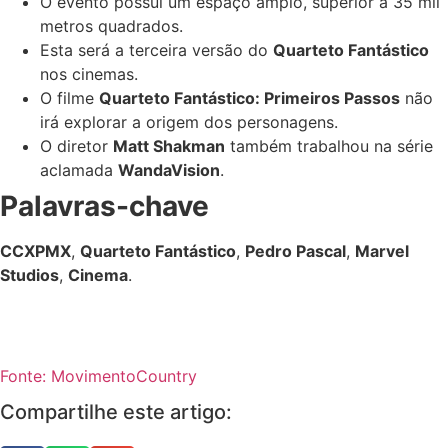
O evento possui um espaço amplo, superior a 35 mil
metros quadrados.
Esta será a terceira versão do
Quarteto Fantástico
nos cinemas.
O filme
Quarteto Fantástico: Primeiros Passos
não
irá explorar a origem dos personagens.
O diretor
Matt Shakman
também trabalhou na série
aclamada
WandaVision
.
Palavras-chave
CCXPMX
,
Quarteto Fantástico
,
Pedro Pascal
,
Marvel
Studios
,
Cinema
.
Fonte: MovimentoCountry
Compartilhe este artigo: