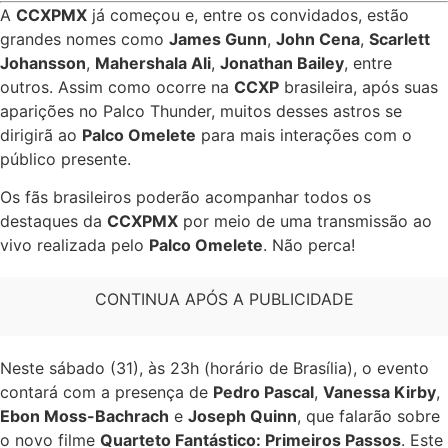
A
CCXPMX
já começou e, entre os convidados, estão
grandes nomes como
James Gunn
,
John Cena
,
Scarlett
Johansson
,
Mahershala Ali
,
Jonathan Bailey
, entre
outros. Assim como ocorre na
CCXP
brasileira, após suas
aparições no Palco Thunder, muitos desses astros se
dirigirã ao
Palco Omelete
para mais interações com o
público presente.
Os fãs brasileiros poderão acompanhar todos os
destaques da
CCXPMX
por meio de uma transmissão ao
vivo realizada pelo
Palco Omelete
. Não perca!
CONTINUA APÓS A PUBLICIDADE
Neste sábado (31), às 23h (horário de Brasília), o evento
contará com a presença de
Pedro Pascal
,
Vanessa Kirby
,
Ebon Moss-Bachrach
e
Joseph Quinn
, que falarão sobre
o novo filme
Quarteto Fantástico: Primeiros Passos
. Este