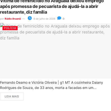
Vítima de feminicídio no Araguaia deixou emprego
após promessa de pecuarista de ajudá-la a abrir
restaurante, diz família
por
Rádio Aruanã
8 de julho de 2026
0
POLÍCIA
Fernando Deamo e Victória Oliveira | g1 MT A cozinheira Daiany
Rodrigues de Souza, de 33 anos, morta a facadas em um...
LEIA MAIS