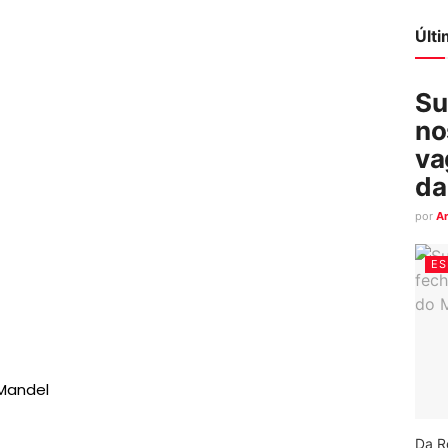
Últ
Su
no
va
da
por
A
ES
Mandel
Da R