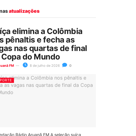
imas
atualizações
íça elimina a Colômbia
s pênaltis e fecha as
gas nas quartas de final
 Copa do Mundo
ruanã FM
8 de julho de 2026
0
PORTE
edação Rádio Aruanã FM A seleção suíça