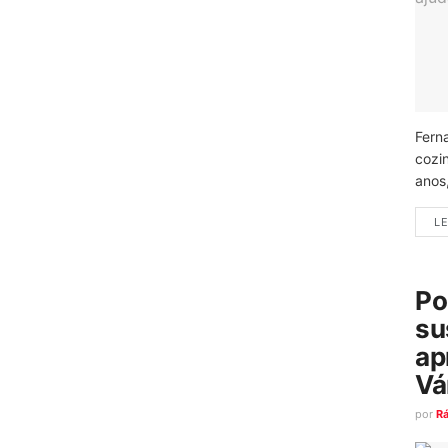
Fern
cozi
anos
LE
Po
su
ap
Vá
por
R