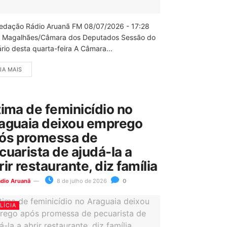
edação Rádio Aruanã FM 08/07/2026 - 17:28
 Magalhães/Câmara dos Deputados Sessão do
rio desta quarta-feira A Câmara...
IA MAIS
tima de feminicídio no
aguaia deixou emprego
ós promessa de
cuarista de ajudá-la a
rir restaurante, diz família
ádio Aruanã
8 de julho de 2026
0
LÍCIA