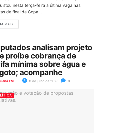
uistou nesta terça-feira a última vaga nas
as de final da Copa...
IA MAIS
putados analisam projeto
e proíbe cobrança de
rifa mínima sobre água e
goto; acompanhe
ruanã FM
8 de julho de 2026
0
LÍTICA