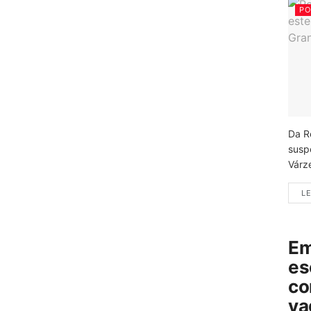
PO
Da R
susp
Várz
LE
Em
es
co
va