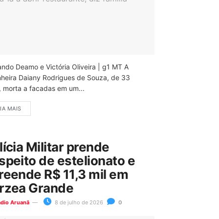
ando Deamo e Victória Oliveira | g1 MT A
nheira Daiany Rodrigues de Souza, de 33
, morta a facadas em um...
IA MAIS
lícia Militar prende
speito de estelionato e
reende R$ 11,3 mil em
rzea Grande
ádio Aruanã
8 de julho de 2026
0