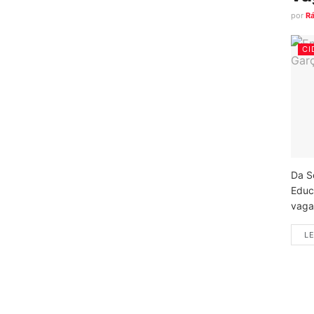
por
R
CI
Da S
Educ
vagas
LE