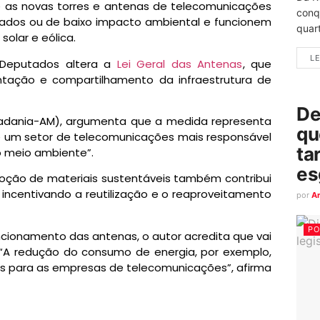
e as novas torres e antenas de telecomunicações
conq
lados ou de baixo impacto ambiental e funcionem
quart
olar e eólica.
LE
Deputados altera a
Lei Geral das Antenas
, que
ntação e compartilhamento da infraestrutura de
De
adania-AM), argumenta que a medida representa
qu
e um setor de telecomunicações mais responsável
ta
 meio ambiente”.
es
oção de materiais sustentáveis também contribui
incentivando a reutilização e o reaproveitamento
por
A
PO
ncionamento das antenas, o autor acredita que vai
. “A redução do consumo de energia, por exemplo,
s para as empresas de telecomunicações”, afirma