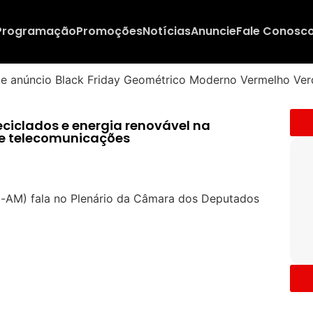
Programação
Promoções
Notícias
Anuncie
Fale Conosc
eciclados e energia renovável na
e telecomunicações