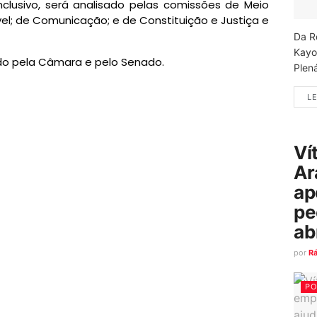
clusivo
, será analisado pelas comissões de Meio
l; de Comunicação; e de Constituição e Justiça e
Da R
Kayo
vado pela Câmara e pelo Senado.
Plená
LE
Ví
Ar
ap
pe
ab
por
R
PO