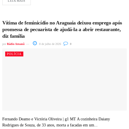
LEIA MAIS
Vítima de feminicídio no Araguaia deixou emprego após
promessa de pecuarista de ajudá-la a abrir restaurante,
diz família
por
Rádio Aruanã
8 de julho de 2026
0
POLÍCIA
Fernando Deamo e Victória Oliveira | g1 MT A cozinheira Daiany
Rodrigues de Souza, de 33 anos, morta a facadas em um...