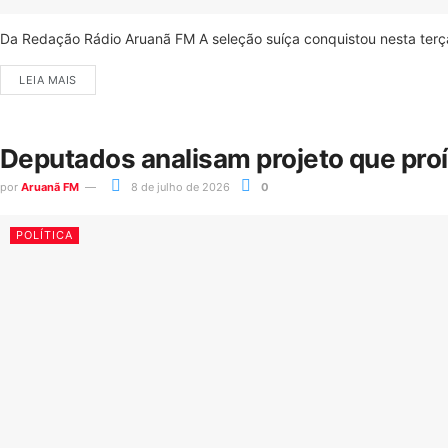
Da Redação Rádio Aruanã FM A seleção suíça conquistou nesta terça-
LEIA MAIS
Deputados analisam projeto que pro
por
Aruanã FM
8 de julho de 2026
0
POLÍTICA