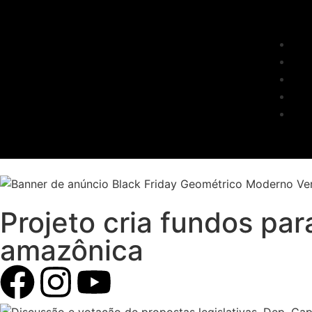
Projeto cria fundos par
amazônica