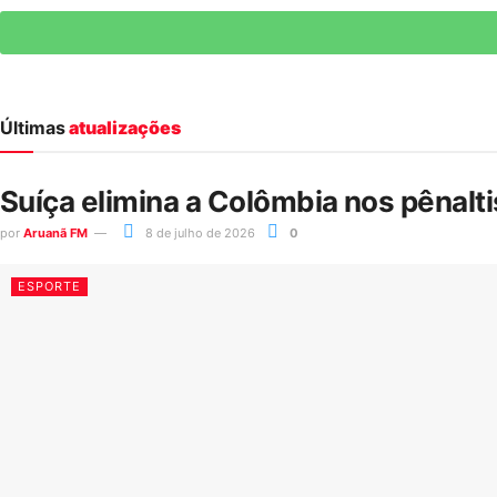
Últimas
atualizações
Suíça elimina a Colômbia nos pênalt
por
Aruanã FM
8 de julho de 2026
0
ESPORTE