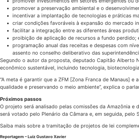
promover investimentos em setores emergentes ou de 
promover a preservação ambiental e o desenvolvimen
incentivar a implantação de tecnologias e práticas mai
criar condições favoráveis à expansão do mercado in
facilitar a integração entre as diferentes áreas produ
proibição de aplicação de recursos a fundo perdido; 
programação anual das receitas e despesas com nível
assento no conselho deliberativo das superintendênc
Segundo o autor da proposta, deputado Capitão Alberto N
econômico sustentável, incluindo tecnologia, biotecnologia
“A meta é garantir que a ZFM [Zona Franca de Manaus] e a
qualidade e preservando o meio ambiente”, explica o parla
Próximos passos
O projeto será analisado pelas comissões da Amazônia e do
será votado pelo Plenário da Câmara e, em seguida, pelo 
Saiba mais sobre a tramitação de projetos de lei complem
Reportagem – Luiz Gustavo Xavier