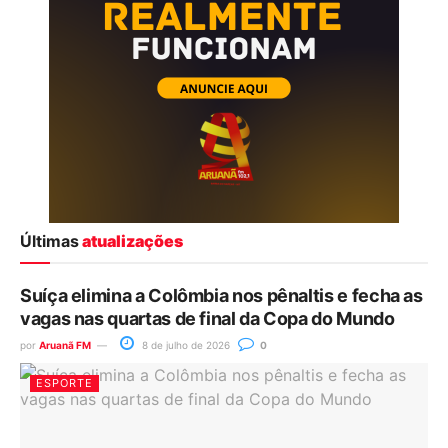
Últimas
atualizações
Suíça elimina a Colômbia nos pênaltis e fecha as
vagas nas quartas de final da Copa do Mundo
por
Aruanã FM
8 de julho de 2026
0
ESPORTE