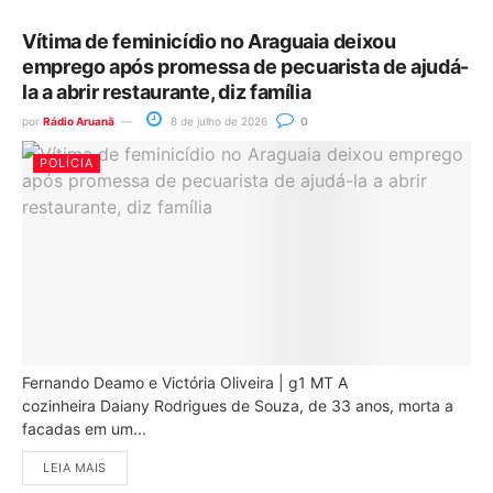
Vítima de feminicídio no Araguaia deixou
emprego após promessa de pecuarista de ajudá-
la a abrir restaurante, diz família
por
Rádio Aruanã
8 de julho de 2026
0
POLÍCIA
Fernando Deamo e Victória Oliveira | g1 MT A
cozinheira Daiany Rodrigues de Souza, de 33 anos, morta a
facadas em um...
LEIA MAIS