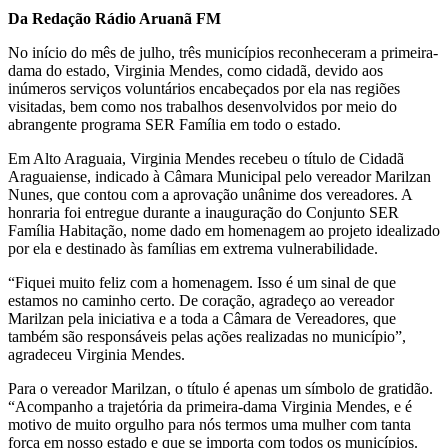
Da Redação Rádio Aruanã FM
No início do mês de julho, três municípios reconheceram a primeira-
dama do estado, Virginia Mendes, como cidadã, devido aos
inúmeros serviços voluntários encabeçados por ela nas regiões
visitadas, bem como nos trabalhos desenvolvidos por meio do
abrangente programa SER Família em todo o estado.
Em Alto Araguaia, Virginia Mendes recebeu o título de Cidadã
Araguaiense, indicado à Câmara Municipal pelo vereador Marilzan
Nunes, que contou com a aprovação unânime dos vereadores. A
honraria foi entregue durante a inauguração do Conjunto SER
Família Habitação, nome dado em homenagem ao projeto idealizado
por ela e destinado às famílias em extrema vulnerabilidade.
“Fiquei muito feliz com a homenagem. Isso é um sinal de que
estamos no caminho certo. De coração, agradeço ao vereador
Marilzan pela iniciativa e a toda a Câmara de Vereadores, que
também são responsáveis pelas ações realizadas no município”,
agradeceu Virginia Mendes.
Para o vereador Marilzan, o título é apenas um símbolo de gratidão.
“Acompanho a trajetória da primeira-dama Virginia Mendes, e é
motivo de muito orgulho para nós termos uma mulher com tanta
força em nosso estado e que se importa com todos os municípios.