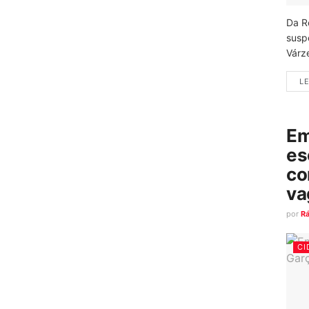
Da R
susp
Várz
LE
Em
es
co
va
por
R
CI