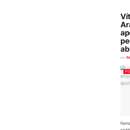
Ví
Ar
ap
pe
ab
por
R
PO
Fern
cozi