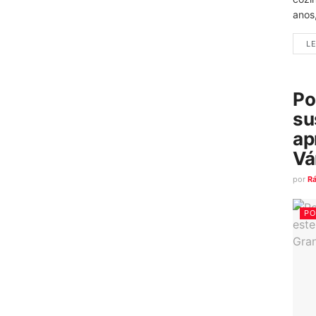
anos
LE
Po
su
ap
Vá
por
R
PO