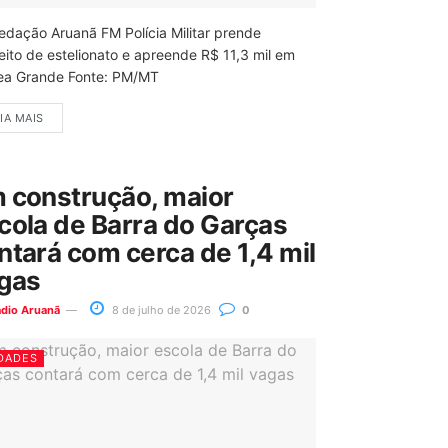
edação Aruanã FM Polícia Militar prende
eito de estelionato e apreende R$ 11,3 mil em
ea Grande Fonte: PM/MT
IA MAIS
 construção, maior
cola de Barra do Garças
ntará com cerca de 1,4 mil
gas
ádio Aruanã
8 de julho de 2026
0
DADES