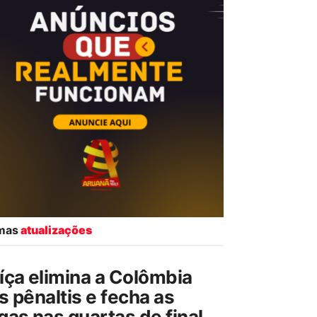
imas
atualizações
íça elimina a Colômbia
s pênaltis e fecha as
gas nas quartas de final