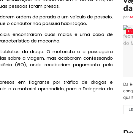
Duas pessoas foram presas.
da
 darem ordem de parada a um veículo de passeio.
por
A
que o condutor não possuía habilitação.
ES
liciais encontraram duas malas e uma caixa de
característico de maconha.
 tabletes da droga. O motorista e a passageira
rias sobre a viagem, mas acabaram confessando
oiânia (GO), onde receberiam pagamento pelo
presos em flagrante por tráfico de drogas e
Da R
lo e o material apreendido, para a Delegacia da
conq
quart
LE
De