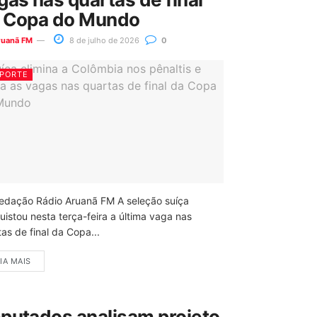
 Copa do Mundo
ruanã FM
8 de julho de 2026
0
PORTE
edação Rádio Aruanã FM A seleção suíça
uistou nesta terça-feira a última vaga nas
as de final da Copa...
IA MAIS
putados analisam projeto