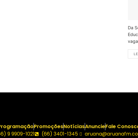
Da S
Educ
vagas
LE
Programação
Promoções
Notícias
Anuncie
Fale Conosc
66) 9 9909-1021
(66) 3401-1345
aruana@aruanafm.co