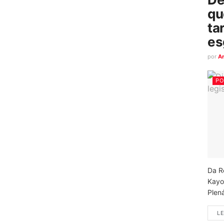
qu
ta
es
por
A
PO
Da R
Kayo
Plená
LE