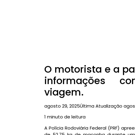
O motorista e a p
informações con
viagem.
agosto 29, 2025
Última Atualização agos
1 minuto de leitura
A Polícia Rodoviária Federal (PRF) apr
de 52,75 kg de maconha durante uma