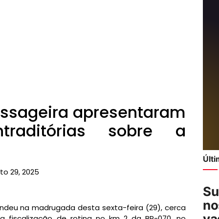
assageira apresentaram
traditórias sobre a
Últ
to 29, 2025
Su
no
eendeu na madrugada desta sexta-feira (29), cerca
va
 fiscalização de rotina no km 2 da BR-070, no