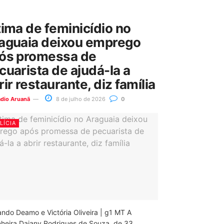
tima de feminicídio no
aguaia deixou emprego
ós promessa de
cuarista de ajudá-la a
rir restaurante, diz família
ádio Aruanã
8 de julho de 2026
0
LÍCIA
ando Deamo e Victória Oliveira | g1 MT A
nheira Daiany Rodrigues de Souza, de 33