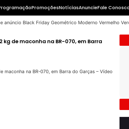
Programação
Promoções
Notícias
Anuncie
Fale Conosc
52 kg de maconha na BR-070, em Barra