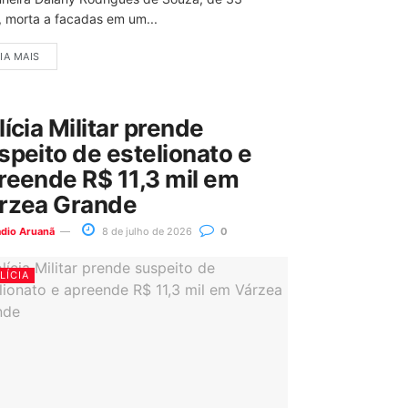
, morta a facadas em um...
IA MAIS
lícia Militar prende
speito de estelionato e
reende R$ 11,3 mil em
rzea Grande
ádio Aruanã
8 de julho de 2026
0
LÍCIA