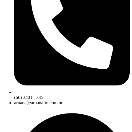
(66) 3401-1345
aruana@aruanafm.com.br