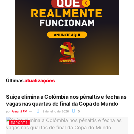
Últimas
atualizações
Suíça elimina a Colômbia nos pênaltis e fecha as
vagas nas quartas de final da Copa do Mundo
por
Aruanã FM
8 de julho de 2026
0
ESPORTE