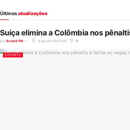
Últimas
atualizações
Suíça elimina a Colômbia nos pênalt
por
Aruanã FM
8 de julho de 2026
0
ESPORTE