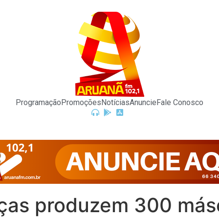
Programação
Promoções
Notícias
Anuncie
Fale Conosco
rças produzem 300 másc