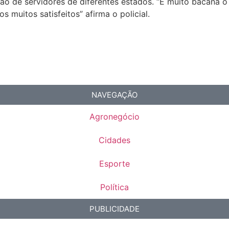
nião de servidores de diferentes estados. “É muito bacana 
 muitos satisfeitos” afirma o policial.
NAVEGAÇÃO
Agronegócio
Cidades
Esporte
Política
PUBLICIDADE