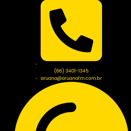
(66) 3401-1345
aruana@aruanafm.com.br