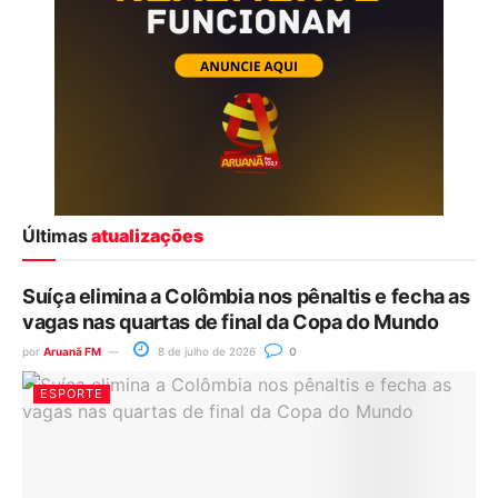
Últimas
atualizações
Suíça elimina a Colômbia nos pênaltis e fecha as
vagas nas quartas de final da Copa do Mundo
por
Aruanã FM
8 de julho de 2026
0
ESPORTE