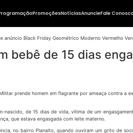
Programação
Promoções
Notícias
Anuncie
Fale Conosc
vam bebê de 15 dias eng
ém-nascido, de 15 dias de vida, vítima de um engasgament
iança, que estava engasgada com leite materno.
rência, no bairro Planalto, quando ouviram um grito de so