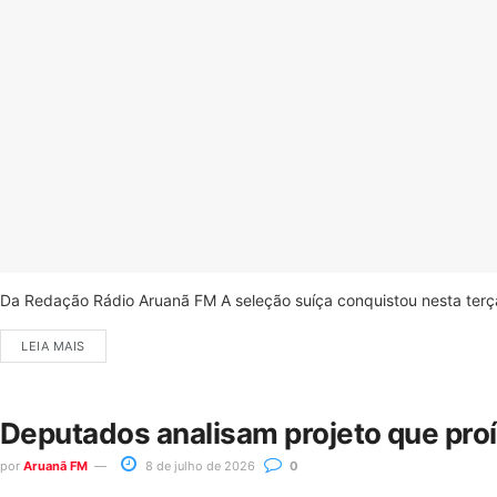
Da Redação Rádio Aruanã FM A seleção suíça conquistou nesta terça-
LEIA MAIS
Deputados analisam projeto que pro
por
Aruanã FM
8 de julho de 2026
0