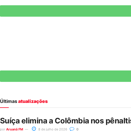
Últimas
atualizações
Suíça elimina a Colômbia nos pênalt
por
Aruanã FM
8 de julho de 2026
0