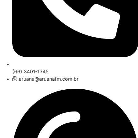
(66) 3401-1345
aruana@aruanafm.com.br