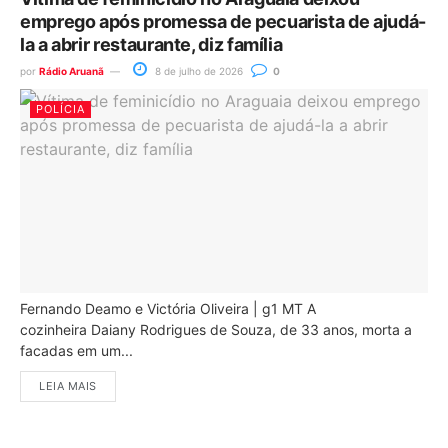
emprego após promessa de pecuarista de ajudá-
la a abrir restaurante, diz família
por
Rádio Aruanã
8 de julho de 2026
0
POLÍCIA
Fernando Deamo e Victória Oliveira | g1 MT A
cozinheira Daiany Rodrigues de Souza, de 33 anos, morta a
facadas em um...
LEIA MAIS