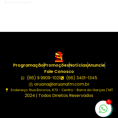
Programação
Promoções
Notícias
Anuncie
Fale Conosco
(66) 9 9909-1021
(66) 3401-1345
aruana@aruanafm.com.br
Endereço: Rua Bororos, 673 - Centro - Barra do Garças / MT
2024 | Todos Direitos Reservados
1