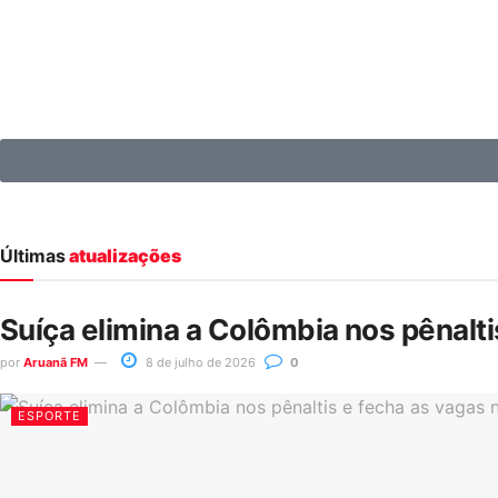
Últimas
atualizações
Suíça elimina a Colômbia nos pênalt
por
Aruanã FM
8 de julho de 2026
0
ESPORTE