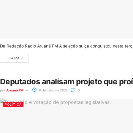
Da Redação Rádio Aruanã FM A seleção suíça conquistou nesta terça-
LEIA MAIS
Deputados analisam projeto que pro
por
Aruanã FM
8 de julho de 2026
0
POLÍTICA