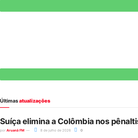
Últimas
atualizações
Suíça elimina a Colômbia nos pênalt
por
Aruanã FM
8 de julho de 2026
0