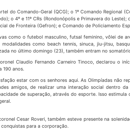
rtel do Comando-Geral (QCG); o 1º Comando Regional (Cu
edo); o 4º e 11º CRs (Rondonópolis e Primavera do Leste); o
ial de Fronteira (Gefron); e Comando de Policiamento Espe
s como o futebol masculino, futsal feminino, vôlei de are
modalidades como beach tennis, sinuca, jiu-jitsu, basqu
izada no último domingo (23), também entram no somatório
oronel Claudio Fernando Carneiro Tinoco, declarou o iní
 190 anos.
atisfação estar com os senhores aqui. As Olimpíadas não 
es amigos, de realizar uma interação social dentro da i
cidade de superação, através do esporte. Isso estimula o
geral.
coronel Cesar Roveri, também esteve presente na solenid
 conquistas para a corporação.