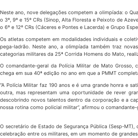
Neste ano, nove delegações competem a olimpíada: o Qua
o 3º, 9º e 15º CRs (Sinop, Alta Floresta e Peixoto de Azev
o 6º e 12º CRs (Cáceres e Pontes e Lacerda) e Grupo Espec
Os atletas competem em modalidades individuais e coletiva
pega-ladrão. Neste ano, a olimpíada também traz novas 
categorias militares da 25ª Corrida Homens do Mato, real
O comandante-geral da Polícia Militar de Mato Grosso, c
chega em sua 40ª edição no ano em que a PMMT completa
“A Polícia Militar faz 190 anos e é uma grande honra e s
outra, mas representam uma oportunidade de rever grand
descobrindo novos talentos dentro da corporação e a capa
nossa rotina como policial militar”, afirmou o comandante-
O secretário de Estado de Segurança Pública (Sesp-MT), 
celebração entre os militares, em um momento de grandes