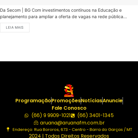
Da Secom | BG Com investimentos contínuos na Educação e
planejamento para ampliar a oferta de vagas na rede pública...
LEIA MAIS
Programação
Promoções
Notícias
Anuncie
Fale Conosco
(66) 9 9909-1021
(66) 3401-1345
aruana@aruanafm.com.br
Endereço: Rua Bororos, 673 - Centro - Barra do Garças / MT
2024 | Todos Direitos Reservados