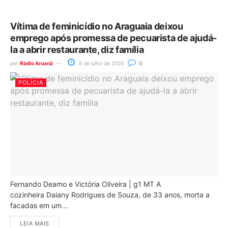
Vítima de feminicídio no Araguaia deixou
emprego após promessa de pecuarista de ajudá-
la a abrir restaurante, diz família
por
Rádio Aruanã
8 de julho de 2026
0
POLÍCIA
Fernando Deamo e Victória Oliveira | g1 MT A
cozinheira Daiany Rodrigues de Souza, de 33 anos, morta a
facadas em um...
LEIA MAIS