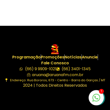
Programação
Promoções
Notícias
Anuncie
Fale Conosco
(66) 9 9909-1021
(66) 3401-1345
aruana@aruanafm.com.br
Endereço: Rua Bororos, 673 - Centro - Barra do Garças / MT
2024 | Todos Direitos Reservados
1