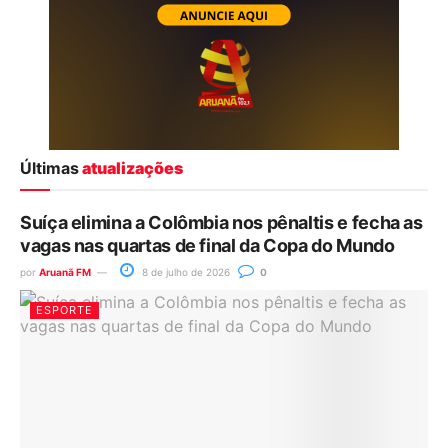
Últimas
atualizações
Suíça elimina a Colômbia nos pênaltis e fecha as
vagas nas quartas de final da Copa do Mundo
por
Aruanã FM
8 de julho de 2026
0
ESPORTE