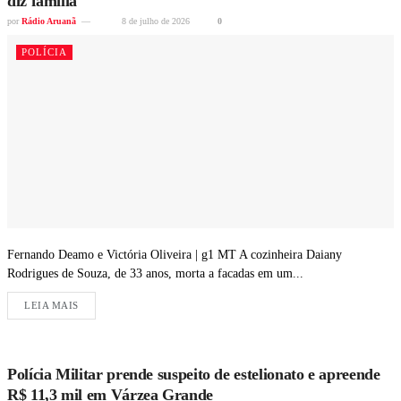
diz família
por
Rádio Aruanã
8 de julho de 2026
0
POLÍCIA
Fernando Deamo e Victória Oliveira | g1 MT A cozinheira Daiany
Rodrigues de Souza, de 33 anos, morta a facadas em um...
LEIA MAIS
Polícia Militar prende suspeito de estelionato e apreende
R$ 11,3 mil em Várzea Grande