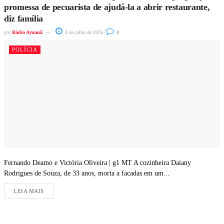
promessa de pecuarista de ajudá-la a abrir restaurante,
diz família
por
Rádio Aruanã
8 de julho de 2026
0
POLÍCIA
Fernando Deamo e Victória Oliveira | g1 MT A cozinheira Daiany
Rodrigues de Souza, de 33 anos, morta a facadas em um...
LEIA MAIS