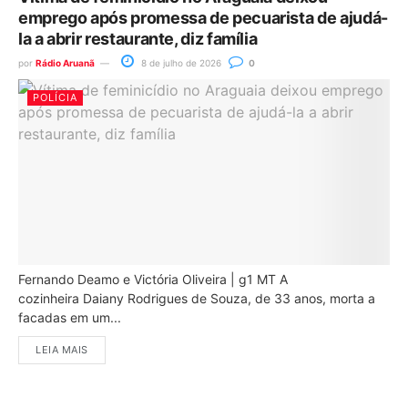
emprego após promessa de pecuarista de ajudá-
la a abrir restaurante, diz família
por
Rádio Aruanã
8 de julho de 2026
0
POLÍCIA
Fernando Deamo e Victória Oliveira | g1 MT A
cozinheira Daiany Rodrigues de Souza, de 33 anos, morta a
facadas em um...
LEIA MAIS