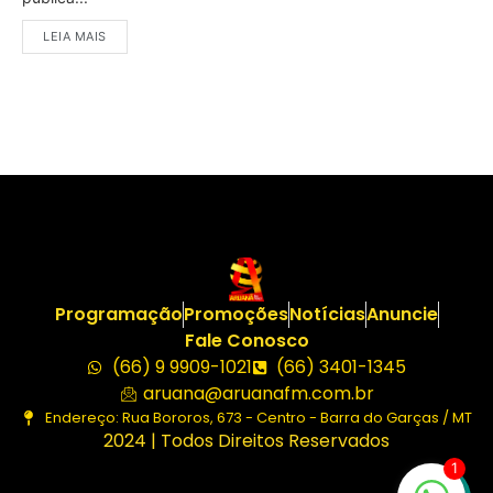
LEIA MAIS
Programação
Promoções
Notícias
Anuncie
Fale Conosco
(66) 9 9909-1021
(66) 3401-1345
aruana@aruanafm.com.br
Endereço: Rua Bororos, 673 - Centro - Barra do Garças / MT
2024 | Todos Direitos Reservados
1