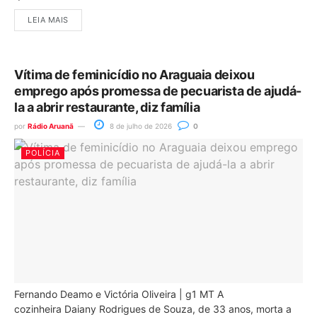
LEIA MAIS
Vítima de feminicídio no Araguaia deixou
emprego após promessa de pecuarista de ajudá-
la a abrir restaurante, diz família
por
Rádio Aruanã
8 de julho de 2026
0
POLÍCIA
Fernando Deamo e Victória Oliveira | g1 MT A
cozinheira Daiany Rodrigues de Souza, de 33 anos, morta a