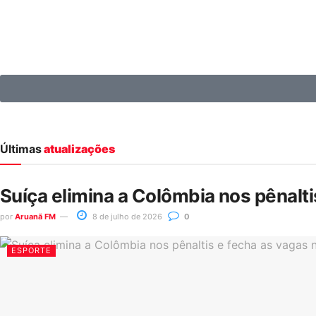
Últimas
atualizações
Suíça elimina a Colômbia nos pênalt
por
Aruanã FM
8 de julho de 2026
0
ESPORTE