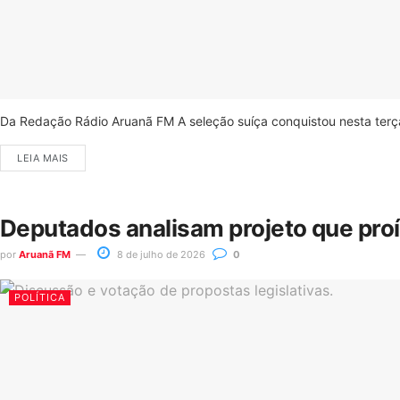
Da Redação Rádio Aruanã FM A seleção suíça conquistou nesta terça-
LEIA MAIS
Deputados analisam projeto que pro
por
Aruanã FM
8 de julho de 2026
0
POLÍTICA