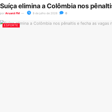
Suíça elimina a Colômbia nos pênalt
por
Aruanã FM
8 de julho de 2026
0
ESPORTE