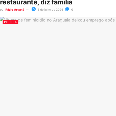
restaurante, diz família
por
Rádio Aruanã
8 de julho de 2026
0
POLÍCIA