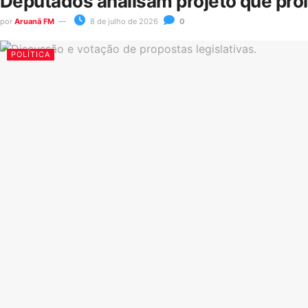
Deputados analisam projeto que pro
por
Aruanã FM
8 de julho de 2026
0
POLÍTICA