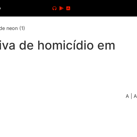
o
tiva de homicídio em
A
|
A