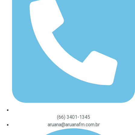
(66) 3401-1345
aruana@aruanafm.com.br