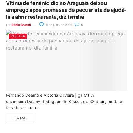
Vítima de feminicídio no Araguaia deixou
emprego após promessa de pecuarista de ajudá-
la a abrir restaurante, diz família
por
Rádio Aruanã
8 de julho de 2026
0
POLÍCIA
Fernando Deamo e Victória Oliveira | g1 MT A
cozinheira Daiany Rodrigues de Souza, de 33 anos, morta a
facadas em um...
LEIA MAIS