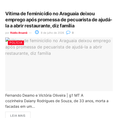
Vítima de feminicídio no Araguaia deixou
emprego após promessa de pecuarista de ajudá-
la a abrir restaurante, diz família
por
Rádio Aruanã
8 de julho de 2026
0
POLÍCIA
Fernando Deamo e Victória Oliveira | g1 MT A
cozinheira Daiany Rodrigues de Souza, de 33 anos, morta a
facadas em um...
LEIA MAIS