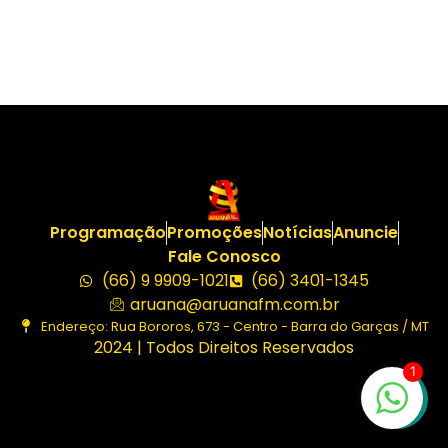
Programação
Promoções
Notícias
Anuncie
Fale Conosco
(66) 9 9909-1021
(66) 3401-1345
aruana@aruanafm.com.br
Endereço: Rua Bororos, 673 - Centro - Barra do Garças / MT
2024 | Todos Direitos Reservados
1