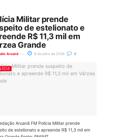
lícia Militar prende
speito de estelionato e
reende R$ 11,3 mil em
rzea Grande
ádio Aruanã
8 de julho de 2026
0
LÍCIA
edação Aruanã FM Polícia Militar prende
eito de estelionato e apreende R$ 11,3 mil em
ea Grande Fonte: PM/MT