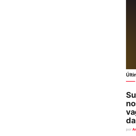
Últ
Su
no
va
da
por
A