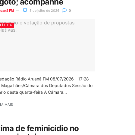
goto; acompanhe
ruanã FM
8 de julho de 2026
0
LÍTICA
edação Rádio Aruanã FM 08/07/2026 - 17:28
 Magalhães/Câmara dos Deputados Sessão do
rio desta quarta-feira A Câmara...
IA MAIS
tima de feminicídio no