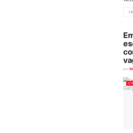
LE
Em
es
co
va
por
R
CI