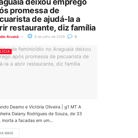
aguaia deixou emprego
ós promessa de
cuarista de ajudá-la a
rir restaurante, diz família
ádio Aruanã
8 de julho de 2026
0
LÍCIA
ando Deamo e Victória Oliveira | g1 MT A
nheira Daiany Rodrigues de Souza, de 33
, morta a facadas em um...
IA MAIS