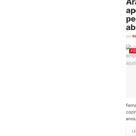
Ar
ap
pe
ab
por
R
PO
Fern
cozi
anos
LE