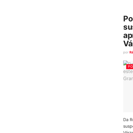
Po
su
ap
Vá
por
R
PO
Da R
susp
Várz