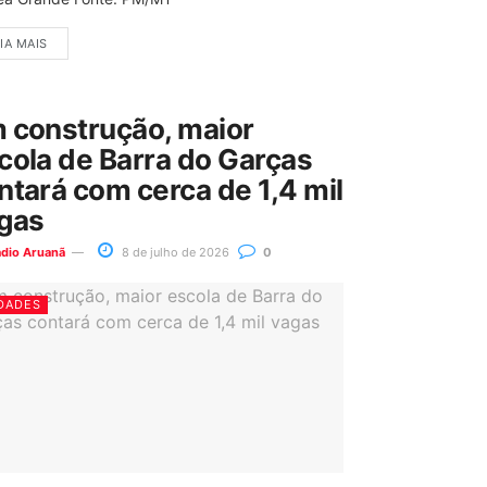
IA MAIS
 construção, maior
cola de Barra do Garças
ntará com cerca de 1,4 mil
gas
ádio Aruanã
8 de julho de 2026
0
DADES