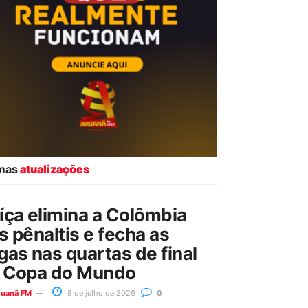
imas
atualizações
íça elimina a Colômbia
s pênaltis e fecha as
gas nas quartas de final
 Copa do Mundo
ruanã FM
8 de julho de 2026
0