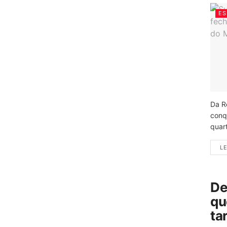
ES
Da R
conq
quart
LE
De
qu
ta