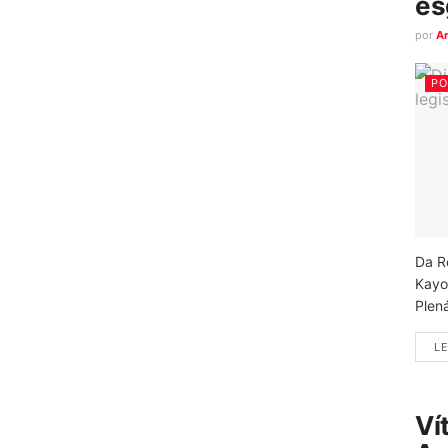
es
por
A
PO
Da R
Kayo
Plená
LE
Ví