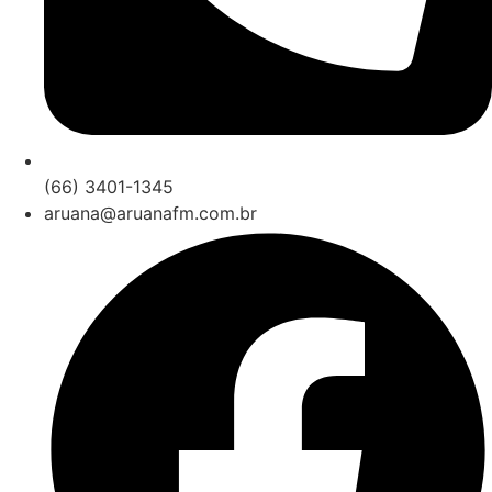
(66) 3401-1345
aruana@aruanafm.com.br