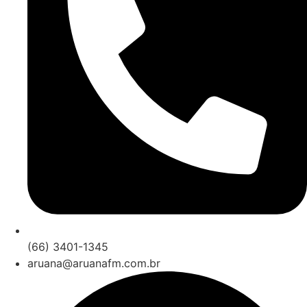
(66) 3401-1345
aruana@aruanafm.com.br