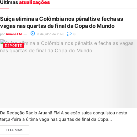
Últimas
atualizações
Suíça elimina a Colômbia nos pênaltis e fecha as
vagas nas quartas de final da Copa do Mundo
por
Aruanã FM
8 de julho de 2026
0
ESPORTE
Da Redação Rádio Aruanã FM A seleção suíça conquistou nesta
terça-feira a última vaga nas quartas de final da Copa...
LEIA MAIS