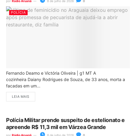
por
Rádio Aruanã
8 de julho de 2026
0
POLÍCIA
Fernando Deamo e Victória Oliveira | g1 MT A
cozinheira Daiany Rodrigues de Souza, de 33 anos, morta a
facadas em um...
LEIA MAIS
Polícia Militar prende suspeito de estelionato e
apreende R$ 11,3 mil em Várzea Grande
por
Rádio Aruanã
8 de julho de 2026
0